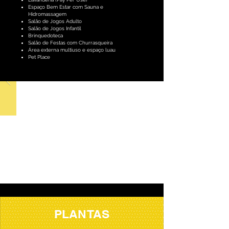
Espaço Bem Estar com Sauna e
Hidromassagem
Salão de Jogos Adulto
Salão de Jogos Infantil
Brinquedoteca
Salão de Festas com Churrasqueira
Área externa multiuso e espaço luau
Pet Place
PLANTAS