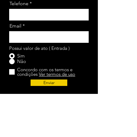
Telefone
Email
Possui valor de ato ( Entrada )
Sim
Não
Concordo com os termos e
condições
Ver termos de uso
Enviar