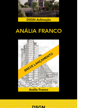
DSGN Aclimação
ANÁLIA FRANCO
Anália Franco
DSGN